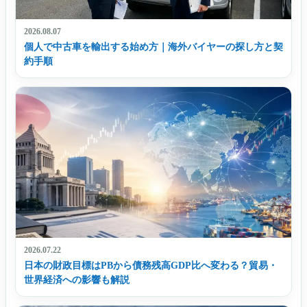
2026.08.07
個人で中古車を輸出する始め方｜海外バイヤーの探し方と契
約手順
2026.07.22
日本の財政目標はPBから債務残高GDP比へ変わる？貿易・
世界経済への影響も解説