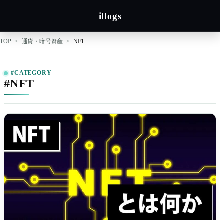
illogs
TOP
通貨・暗号資産
NFT
#CATEGORY
#NFT