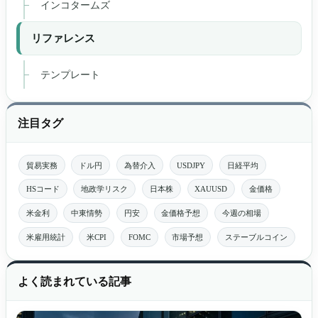
インコタームズ
リファレンス
テンプレート
注目タグ
貿易実務
ドル円
為替介入
USDJPY
日経平均
HSコード
地政学リスク
日本株
XAUUSD
金価格
米金利
中東情勢
円安
金価格予想
今週の相場
米雇用統計
米CPI
FOMC
市場予想
ステーブルコイン
よく読まれている記事