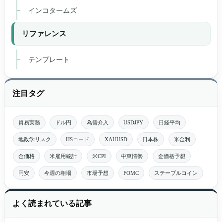
インコタームズ
リファレンス
テンプレート
注目タグ
貿易実務
ドル円
為替介入
USDJPY
日経平均
地政学リスク
HSコード
XAUUSD
日本株
米金利
金価格
米雇用統計
米CPI
中東情勢
金価格予想
円安
今週の相場
市場予想
FOMC
ステーブルコイン
よく読まれている記事