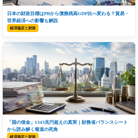
日本の財政目標はPBから債務残高GDP比へ変わる？貿易・
世界経済への影響も解説
経済協定と財政
「国の借金」1343兆円超えの真実｜財務省バランスシート
から読み解く報道の死角
経済協定と財政