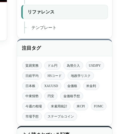
リファレンス
テンプレート
注目タグ
貿易実務
ドル円
為替介入
USDJPY
日経平均
HSコード
地政学リスク
日本株
XAUUSD
金価格
米金利
中東情勢
円安
金価格予想
今週の相場
米雇用統計
米CPI
FOMC
市場予想
ステーブルコイン