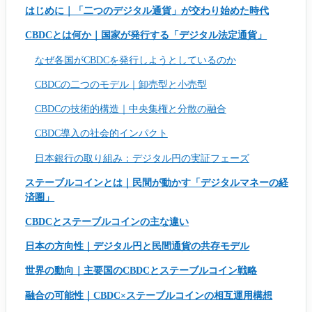
はじめに｜「二つのデジタル通貨」が交わり始めた時代
CBDCとは何か｜国家が発行する「デジタル法定通貨」
なぜ各国がCBDCを発行しようとしているのか
CBDCの二つのモデル｜卸売型と小売型
CBDCの技術的構造｜中央集権と分散の融合
CBDC導入の社会的インパクト
日本銀行の取り組み：デジタル円の実証フェーズ
ステーブルコインとは｜民間が動かす「デジタルマネーの経
済圏」
CBDCとステーブルコインの主な違い
日本の方向性｜デジタル円と民間通貨の共存モデル
世界の動向｜主要国のCBDCとステーブルコイン戦略
融合の可能性｜CBDC×ステーブルコインの相互運用構想