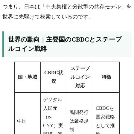
つまり、日本は「中央集権と分散型の共存モデル」を
世界に先駆けて模索しているのです。
世界の動向｜主要国のCBDCとステーブ
ルコイン戦略
ステーブ
CBDC状
国・地域
ルコイン
特徴
況
対応
デジタル
人民元
CBDCを
民間発行
（e-
国家戦略
中国
は厳格規
CNY）実
として推
制