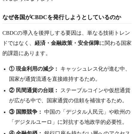
なぜ各国がCBDCを発行しようとしているのか
CBDCの導入を後押しする要因は、単なる技術トレン
ドではなく、
経済・金融政策・安全保障
に関わる国家
的課題にあります。
① 現金利用の減少：
キャッシュレス化が進む中、
国家が通貨流通を直接維持するため。
② 民間通貨の台頭：
ステーブルコインや仮想通貨
が広がる中で、国家通貨の信頼を補強するため。
③ 国際競争：
中国の「デジタル人民元」や欧州の
「デジタルユーロ」に対抗する地政学的必要性。
④ 金融包摂：
銀行口座を持たない層へのアクセス