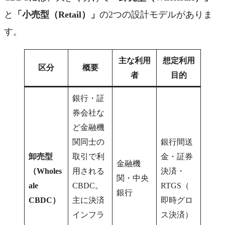
と
「小売型（Retail）」
の2つの設計モデルがありま
す。
主な利用
想定利用
区分
概要
者
目的
銀行・証
券会社な
ど金融機
関同士の
銀行間送
卸売型
取引で利
金・証券
金融機
（Wholes
用される
決済・
関・中央
ale
CBDC。
RTGS（
銀行
CBDC）
主に決済
即時グロ
インフラ
ス決済）