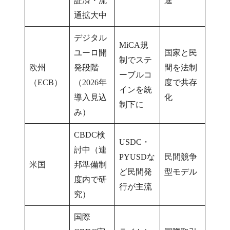
証済・流
進
通拡大中
デジタル
MiCA規
ユーロ開
国家と民
制でステ
欧州
発段階
間を法制
ーブルコ
（ECB）
（2026年
度で共存
インを統
導入見込
化
制下に
み）
CBDC検
USDC・
討中（連
PYUSDな
民間競争
米国
邦準備制
ど民間発
型モデル
度内で研
行が主流
究）
国際