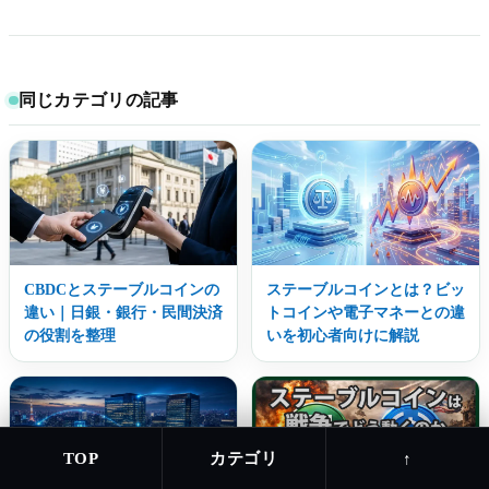
同じカテゴリの記事
CBDCとステーブルコインの
ステーブルコインとは？ビッ
違い｜日銀・銀行・民間決済
トコインや電子マネーとの違
の役割を整理
いを初心者向けに解説
カテゴリ
TOP
↑