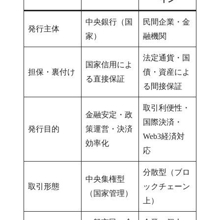
中央銀行（国
民間企業・金
発行主体
家）
融機関
法定通貨・国
国家信用によ
担保・裏付け
債・資産によ
る直接保証
る間接保証
取引利便性・
金融安定・政
国際決済・
発行目的
策運営・決済
Web3経済対
効率化
応
分散型（ブロ
中央集権型
取引形態
ックチェーン
（国家管理）
上）