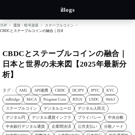
illogs
TOP
通貨・暗号資産
ステーブルコイン
CBDCとステーブルコインの融合｜日本と世界の未来図【2025年最新分析】
CBDCとステーブルコインの融合｜
日本と世界の未来図【2025年最新分
析】
タグ：
AML
API連携
CBDC
DCJPY
JPYC
KYC
mBridge
MiCA
Progmat Coin
RTGS
USDC
Web3
ステーブルコイン
デジタルユーロ
デジタル人民元
デジタル円
デジタル通貨インフラ
プライバシー
中央台帳
中央銀行デジタル通貨
企業間決済
公共支払い
分散ノード