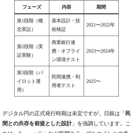
フェーズ
内容
期間
第1段階（概
基本設計・技
2021〜2022年
念実証）
術検証
商業銀行連
第2段階（実
携・オフライ
2023〜2024年
証実験）
ン環境テスト
第3段階（パ
民間連携・利
イロット運
2025〜
用者テスト
用）
デジタル円の正式発行時期は未定ですが、日銀は「
民
間との共存を前提とした設計
」を強調しています。こ