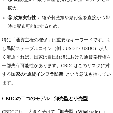
拡大。
⑤ 政策実行性：
経済刺激策や給付金を直接かつ即
時に配布可能にするため。
特に「通貨主権の確保」は重要なキーワードです。も
し民間ステーブルコイン（例：USDT・USDC）が広
く流通すれば、国家は自国経済における通貨発行権を
一部失う可能性があります。CBDCはこのリスクに対
する
国家の“通貨インフラ防衛”
という意味も持ってい
ます。
CBDCの二つのモデル｜卸売型と小売型
CBDCには、大きく分けて
「卸売型（Wholesale）」