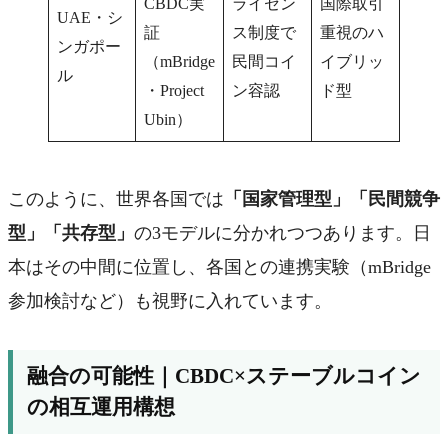
CBDC実
ライセン
国際取引
UAE・シ
証
ス制度で
重視のハ
ンガポー
（mBridge
民間コイ
イブリッ
ル
・Project
ン容認
ド型
Ubin）
このように、世界各国では
「国家管理型」「民間競争
型」「共存型」
の3モデルに分かれつつあります。日
本はその中間に位置し、各国との連携実験（mBridge
参加検討など）も視野に入れています。
融合の可能性｜CBDC×ステーブルコイン
の相互運用構想