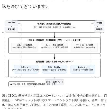
味を帯びてきています。
API基盤
AML/KYC
中央銀行（CBDC発行主体／中央台帳）
発行・償還｜中央台帳｜最終決済性｜金融政策ツール
相互運用
監査・報告
中間層：商業銀行・決済事業者（PSP）・ウォレット発行者
分散ノード／決済処理
ウォレット発行・口座連携
スマートコントラクト運用
RTGS連携・清算・手数料設定
KYC済みウォレット配布・残高管理
条件付支払い・DVP/PvP実装
利用者層：企業・自治体・個人ウォレット
企業ウォレット
自治体・公共支払い
個人ウォレット
請求・支払自動化｜給与・経費精算
給付金・税公課金・各種補助金
日常決済・P2P送金・貯蓄
オフライン決済モジュール
実線矢印：価値・指示の主経路
破線：補助機能・監視・連携
図：CBDCの三層構造と周辺コンポーネント。中央銀行が中央台帳を維持し、 商
業銀行・PSPがウォレット発行やスマートコントラクト実行を担い、企業・自治
体・個人が利用者として接続。 右にAPI/相互運用、左にAML/KYC、下にオフラ