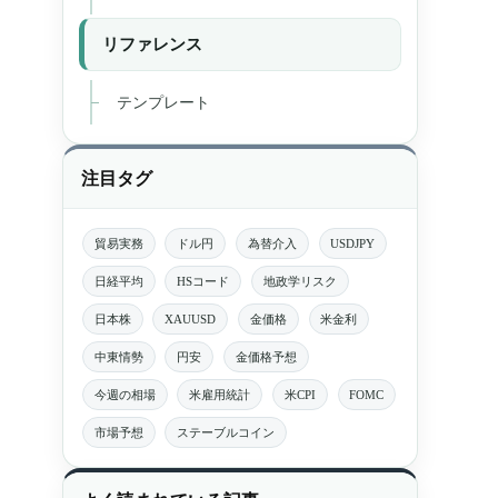
リファレンス
テンプレート
注目タグ
貿易実務
ドル円
為替介入
USDJPY
日経平均
HSコード
地政学リスク
日本株
XAUUSD
金価格
米金利
中東情勢
円安
金価格予想
今週の相場
米雇用統計
米CPI
FOMC
市場予想
ステーブルコイン