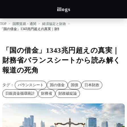
illogs
TOP
国際貿易・通関
経済協定と財政
「国の借金」1343兆円超えの真実｜財務省バランスシートから読み解く報道の死角
「国の借金」1343兆円超えの真実｜
財務省バランスシートから読み解く
報道の死角
タグ：
バランスシート
国の借金
国債
日本財政
日銀資金循環統計
財務省
財政破綻論