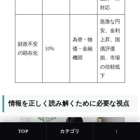
対応
急激な円
安、金利
為替・物
上昇、国
財政不安
10%
価・金融
債評価
の顕在化
機関
損、市場
の信頼低
下
情報を正しく読み解くために必要な視点
カテゴリ
TOP
↑