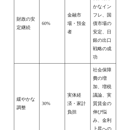
かなイン
金融市
フレ、国
財政の安
60%
場・預金
債市場の
定継続
者
安定、日
銀の出口
戦略の成
功
社会保障
費の増
加、増税
実体経
議論、実
緩やかな
30%
済・家計
質賃金の
調整
負担
伸び悩
み、金利
上昇への