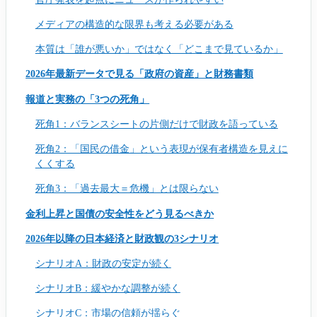
メディアの構造的な限界も考える必要がある
本質は「誰が悪いか」ではなく「どこまで見ているか」
2026年最新データで見る「政府の資産」と財務書類
報道と実務の「3つの死角」
死角1：バランスシートの片側だけで財政を語っている
死角2：「国民の借金」という表現が保有者構造を見えに
くくする
死角3：「過去最大＝危機」とは限らない
金利上昇と国債の安全性をどう見るべきか
2026年以降の日本経済と財政観の3シナリオ
シナリオA：財政の安定が続く
シナリオB：緩やかな調整が続く
シナリオC：市場の信頼が揺らぐ