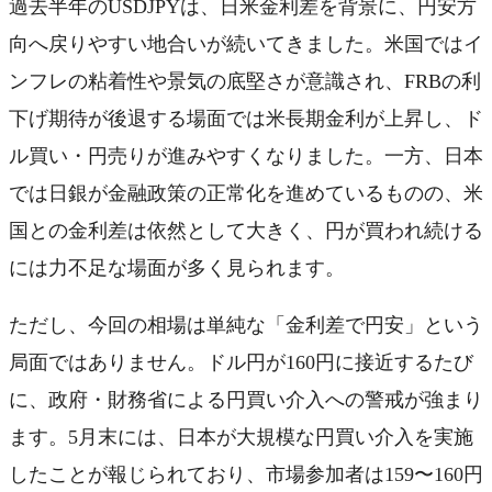
過去半年のUSDJPYは、日米金利差を背景に、円安方
向へ戻りやすい地合いが続いてきました。米国ではイ
ンフレの粘着性や景気の底堅さが意識され、FRBの利
下げ期待が後退する場面では米長期金利が上昇し、ド
ル買い・円売りが進みやすくなりました。一方、日本
では日銀が金融政策の正常化を進めているものの、米
国との金利差は依然として大きく、円が買われ続ける
には力不足な場面が多く見られます。
ただし、今回の相場は単純な「金利差で円安」という
局面ではありません。ドル円が160円に接近するたび
に、政府・財務省による円買い介入への警戒が強まり
ます。5月末には、日本が大規模な円買い介入を実施
したことが報じられており、市場参加者は159〜160円