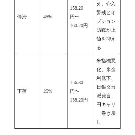
え、介入
158.20
警戒とオ
停滞
45%
円〜
プション
160.20円
防戦が上
値を抑え
る
米指標悪
化、米金
利低下、
156.80
日銀タカ
下落
25%
円〜
派発言、
158.20円
円キャリ
ー巻き戻
し