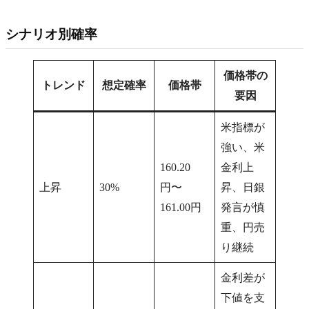
シナリオ別確率
価格帯の
トレンド
想定確率
価格帯
要因
米指標が
強い、米
160.20
金利上
上昇
30%
円〜
昇、日銀
161.00円
発言が慎
重、円売
り継続
金利差が
下値を支