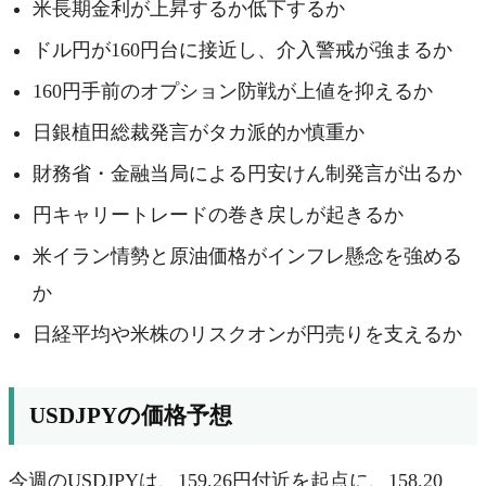
米長期金利が上昇するか低下するか
ドル円が160円台に接近し、介入警戒が強まるか
160円手前のオプション防戦が上値を抑えるか
日銀植田総裁発言がタカ派的か慎重か
財務省・金融当局による円安けん制発言が出るか
円キャリートレードの巻き戻しが起きるか
米イラン情勢と原油価格がインフレ懸念を強める
か
日経平均や米株のリスクオンが円売りを支えるか
USDJPYの価格予想
今週のUSDJPYは、159.26円付近を起点に、158.20