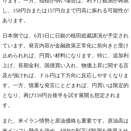
ります。一方、指標が弱い場合は、利下げ観測が再燃
し、158円台または157円台まで円高に振れる可能性が
あります。
日本側では、6月3日に日銀の植田総裁講演が予定され
ています。発言内容が金融政策正常化に前向きと受け
止められれば、円買い材料になります。特に、追加利
上げ、長期金利、国債買い入れ、物価上昇に関する言
及が強ければ、ドル円は下方向に反応しやすくなりま
す。一方、慎重な発言にとどまれば、円買いは限定的
となり、再び159円台後半を試す展開も想定されま
す。
また、米イラン情勢と原油価格も重要です。原油高は
米インフレ懸念を強め、FRBの利下げ観測を後退させ