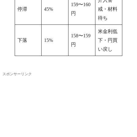
介入警
159〜160
停滞
45%
戒・材料
円
待ち
米金利低
158〜159
下落
15%
下・円買
円
い戻し
スポンサーリンク