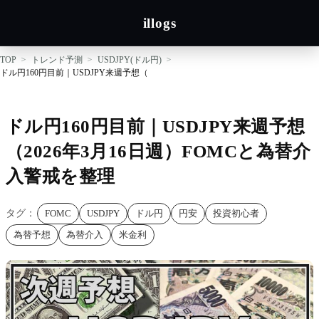
illogs
TOP
トレンド予測
USDJPY(ドル円)
ドル円160円目前｜USDJPY来週予想（2026年3月16日週）FOMCと為替介入警戒を
ドル円160円目前｜USDJPY来週予想
（2026年3月16日週）FOMCと為替介
入警戒を整理
タグ：
FOMC
USDJPY
ドル円
円安
投資初心者
為替予想
為替介入
米金利