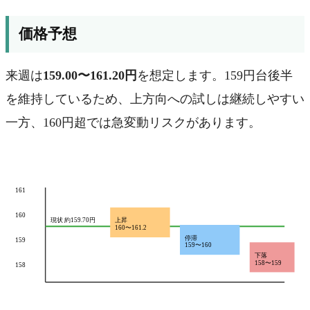
価格予想
来週は
159.00〜161.20円
を想定します。159円台後半
を維持しているため、上方向への試しは継続しやすい
一方、160円超では急変動リスクがあります。
161
160
現状 約159.70円
上昇
160〜161.2
停滞
159
159〜160
下落
158〜159
158