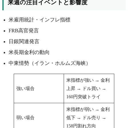
来週の注目イベントと影響度
米雇用統計・インフレ指標
FRB高官発言
日銀関連発言
米長期金利の動向
中東情勢（イラン・ホルムズ海峡）
米指標が強い → 金利
強い場合
上昇 → ドル買い →
160円突破トライ
米指標が弱い → 金利
弱い場合
低下 → ドル売り →
158円割れ方向