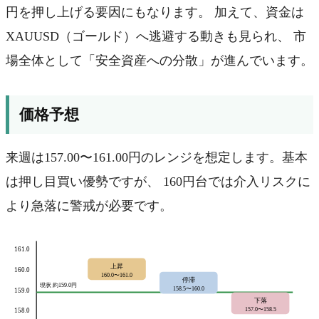
円を押し上げる要因にもなります。 加えて、資金は
XAUUSD（ゴールド）へ逃避する動きも見られ、 市
場全体として「安全資産への分散」が進んでいます。
価格予想
来週は157.00〜161.00円のレンジを想定します。基本
は押し目買い優勢ですが、 160円台では介入リスクに
より急落に警戒が必要です。
161.0
上昇
160.0
160.0〜161.0
停滞
現状 約159.0円
158.5〜160.0
159.0
下落
157.0〜158.5
158.0