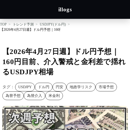
illogs
TOP
トレンド予測
USDJPY(ドル円)
【2026年4月27日週】ドル円予想｜160円目前、介入警戒と金利差で揺れるUSDJPY
【2026年4月27日週】ドル円予想｜
160円目前、介入警戒と金利差で揺れ
るUSDJPY相場
タグ：
USDJPY
ドル円
円安
地政学リスク
市場予想
為替予想
為替介入
米金利