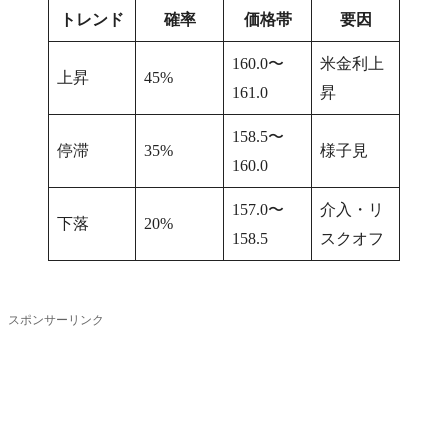
トレンド
確率
価格帯
要因
160.0〜
米金利上
上昇
45%
161.0
昇
158.5〜
停滞
35%
様子見
160.0
157.0〜
介入・リ
下落
20%
158.5
スクオフ
スポンサーリンク