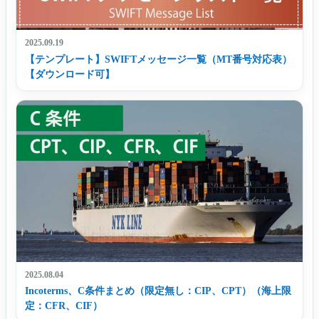
2025.09.19
【テンプレート】SWIFTメッセージ一覧（MT番号対応表）
【ダウンロード可】
2025.08.04
Incoterms、C条件まとめ（限定無し：CIP、CPT）（海上限
定：CFR、CIF）