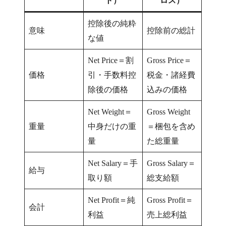
ト）
ロス）
控除後の純粋
意味
控除前の総計
な値
Net Price＝割
Gross Price＝
価格
引・手数料控
税金・諸経費
除後の価格
込みの価格
Net Weight＝
Gross Weight
重量
中身だけの重
＝梱包を含め
量
た総重量
Net Salary＝手
Gross Salary＝
給与
取り額
総支給額
Net Profit＝純
Gross Profit＝
会計
利益
売上総利益