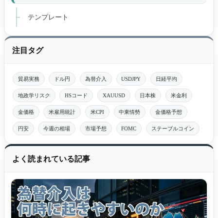
テンプレート
注目タグ
貿易実務
ドル円
為替介入
USDJPY
日経平均
地政学リスク
HSコード
XAUUSD
日本株
米金利
金価格
米雇用統計
米CPI
中東情勢
金価格予想
円安
今週の相場
市場予想
FOMC
ステーブルコイン
よく読まれている記事