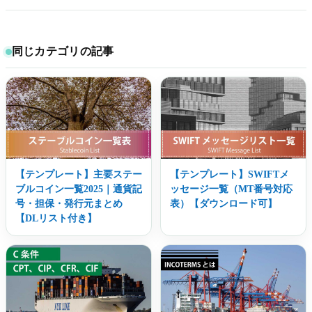
同じカテゴリの記事
【テンプレート】主要ステー
【テンプレート】SWIFTメ
ブルコイン一覧2025｜通貨記
ッセージ一覧（MT番号対応
号・担保・発行元まとめ
表）【ダウンロード可】
【DLリスト付き】