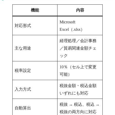
機能
内容
Microsoft
対応形式
Excel（.xlsx）
経理処理／会計事務
主な用途
／貿易関連金額チェ
ック
10％（セル上で変更
税率設定
可能）
税抜金額・税込金額
入力方式
いずれにも対応
税抜 → 税込、税込 →
自動算出
税抜の両方向に対応