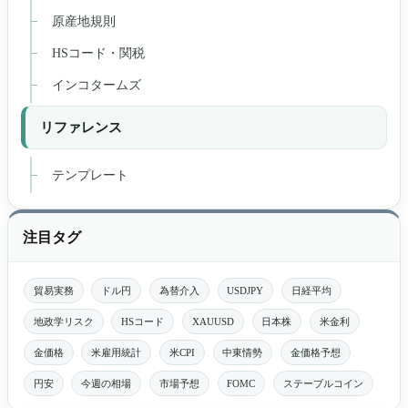
原産地規則
HSコード・関税
インコタームズ
リファレンス
テンプレート
注目タグ
貿易実務
ドル円
為替介入
USDJPY
日経平均
地政学リスク
HSコード
XAUUSD
日本株
米金利
金価格
米雇用統計
米CPI
中東情勢
金価格予想
円安
今週の相場
市場予想
FOMC
ステーブルコイン