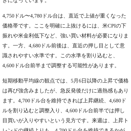
きになっています。
4,750ドル〜4,780ドル台は、直近で上値が重くなった
価格帯です。ここを明確に上抜けるには、米CPIの下
振れや米金利低下など、強い買い材料が必要になりま
す。一方、4,680ドル前後は、直近の押し目として意
識されやすい水準です。この水準を割り込むと、
4,600ドル台前半まで調整する可能性があります。
短期移動平均線の観点では、5月6日以降の上昇で価格
は再び強含みましたが、急反発後だけに過熱感もあり
ます。4,700ドル台を維持できれば上昇継続、4,680ド
ルを割り込むと調整入り、4,600ドル台前半では押し
目買いが入りやすいという見方です。来週は、上昇ト
レンドの継続よりも、4,700ドル台を維持できるかが