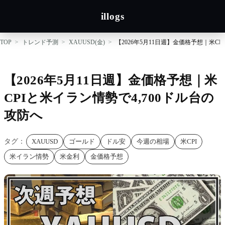
illogs
TOP
トレンド予測
XAUUSD(金)
【2026年5月11日週】金価格予想｜米CP
【2026年5月11日週】金価格予想｜米
CPIと米イラン情勢で4,700ドル台の
攻防へ
タグ：
XAUUSD
ゴールド
ドル安
今週の相場
米CPI
米イラン情勢
米金利
金価格予想