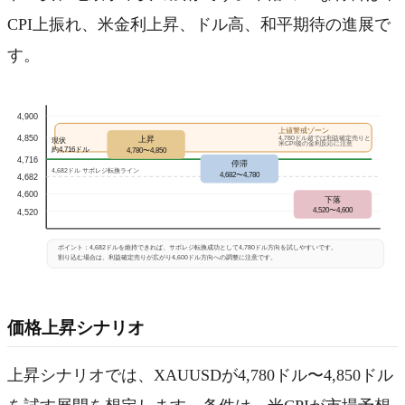
CPI上振れ、米金利上昇、ドル高、和平期待の進展で
す。
4,900
上値警戒ゾーン
4,850
4,780ドル超では利益確定売りと
上昇
現状
米CPI後の金利反応に注意
約4,716ドル
4,780〜4,850
4,716
停滞
4,682ドル サポレジ転換ライン
4,682〜4,780
4,682
4,600
下落
4,520〜4,600
4,520
ポイント：4,682ドルを維持できれば、サポレジ転換成功として4,780ドル方向を試しやすいです。
割り込む場合は、利益確定売りが広がり4,600ドル方向への調整に注意です。
価格上昇シナリオ
上昇シナリオでは、XAUUSDが4,780ドル〜4,850ドル