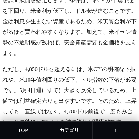
を試す展開を想定します。条件は、米CPIが市場予想
を下回り、米金利が低下し、ドル安が進むことです。
金は利息を生まない資産であるため、米実質金利が下
がるほど買われやすくなります。加えて、米イラン情
勢の不透明感が残れば、安全資産需要も金価格を支え
ます。
ただし、4,850ドルを超えるには、米CPIの明確な下振
れや、米10年債利回りの低下、ドル指数の下落が必要
です。5月4日週にすでに大きく反発しているため、上
値では利益確定売りも出やすいです。そのため、上昇
しても一直線ではなく、4,780ドル前後で一度もみ合
い、その後に4,850ドルを試す流れが現実的です。
カテゴリ
TOP
↑