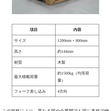
項目
内容
サイズ
1200mm × 800mm
高さ
約144mm
材質
木製
約1500kg（均等荷
最大積載荷重
重）
フォーク差し込み
4方向