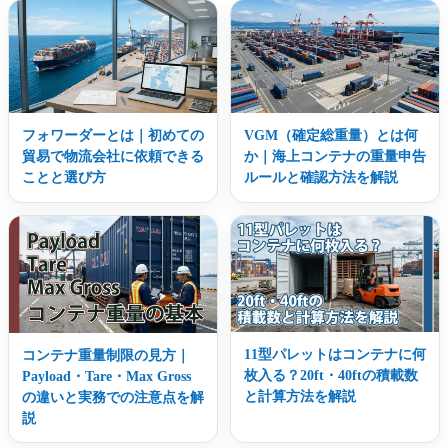
フォワーダーとは｜初めての
VGM（確定総重量）とは何
貿易で物流会社に依頼できる
か｜海上コンテナの重量申告
ことと選び方
ルールと確認方法を解説
11型パレットはコンテナに何
コンテナ重量制限の見方｜
枚入る？20ft・40ftの積載数
Payload・Tare・Max Gross
と計算方法を解説
の違いと実務での注意点を解
説