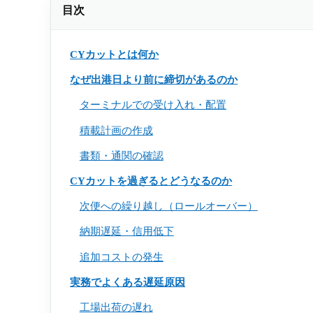
目次
CYカットとは何か
なぜ出港日より前に締切があるのか
ターミナルでの受け入れ・配置
積載計画の作成
書類・通関の確認
CYカットを過ぎるとどうなるのか
次便への繰り越し（ロールオーバー）
納期遅延・信用低下
追加コストの発生
実務でよくある遅延原因
工場出荷の遅れ