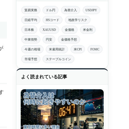
貿易実務
ドル円
為替介入
USDJPY
日経平均
HSコード
地政学リスク
日本株
XAUUSD
金価格
米金利
中東情勢
円安
金価格予想
が
今週の相場
米雇用統計
米CPI
FOMC
市場予想
ステーブルコイン
よく読まれている記事
す