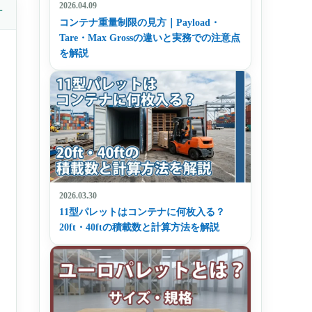
2026.04.09
コンテナ重量制限の見方｜Payload・
Tare・Max Grossの違いと実務での注意点
を解説
2026.03.30
11型パレットはコンテナに何枚入る？
20ft・40ftの積載数と計算方法を解説