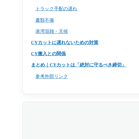
トラック手配の遅れ
書類不備
港湾混雑・天候
CYカットに遅れないための対策
CY搬入との関係
まとめ｜CYカットは「絶対に守るべき締切」
参考外部リンク