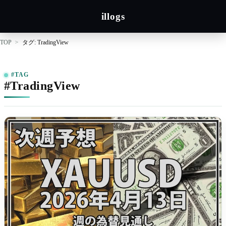
illogs
TOP
タグ: TradingView
#TAG
#TradingView