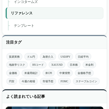
インコタームズ
リファレンス
テンプレート
注目タグ
貿易実務
ドル円
為替介入
USDJPY
日経平均
地政学リスク
HSコード
XAUUSD
日本株
米金利
金価格
米雇用統計
米CPI
中東情勢
金価格予想
円安
今週の相場
市場予想
FOMC
ステーブルコイン
よく読まれている記事