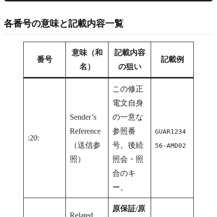
各番号の意味と記載内容一覧
意味（和
記載内容
番号
記載例
名）
の狙い
この修正
電文自身
Sender’s
の一意な
Reference
参照番
GUAR1234
:20:
（送信参
号。後続
56-AMD02
照）
照会・照
合のキ
ー。
原保証/原
Related