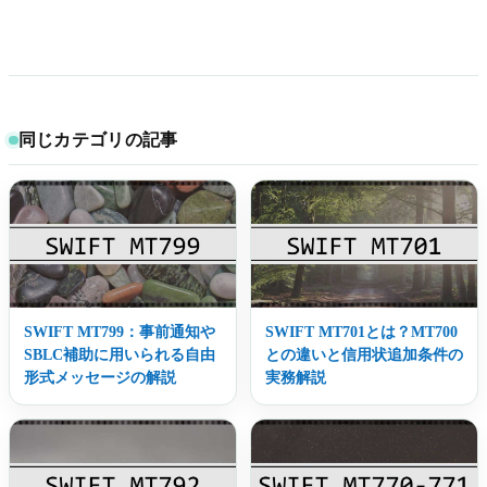
同じカテゴリの記事
SWIFT MT799：事前通知や
SWIFT MT701とは？MT700
SBLC補助に用いられる自由
との違いと信用状追加条件の
形式メッセージの解説
実務解説