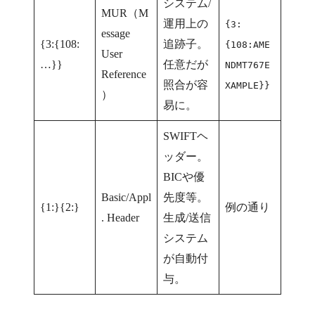
システム/
MUR（M
運用上の
{3:
essage
{3:{108:
追跡子。
{108:AME
User
…}}
任意だが
NDMT767E
Reference
照合が容
XAMPLE}}
）
易に。
SWIFTヘ
ッダー。
BICや優
Basic/Appl
先度等。
{1:}{2:}
例の通り
. Header
生成/送信
システム
が自動付
与。