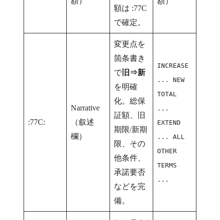
額）
額）
額は :77C
で確定。
変更点を
箇条書き
INCREASE
で
旧⇒新
... NEW
を明確
TOTAL
化。総保
Narrative
...
証額、旧
:77C:
（叙述
EXTEND
期限/新期
欄）
... ALL
限、その
OTHER
他条件、
TERMS
承諾要否
...
などを完
備。