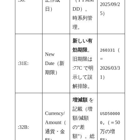
2025/09/2
日）
DD）。
5）
時系列管
理。
新しい有
効期限
。
（
260331
New
旧期限は
=
:31E:
Date（新
:77C で明
2026/03/3
期限）
示して誤
1）
解排除。
増減額
を
記載（増
Currency/
USD50000
額/減額
Amount（
（＝50
0,
:32B:
の“差
通貨・金
万の増
額”）。総