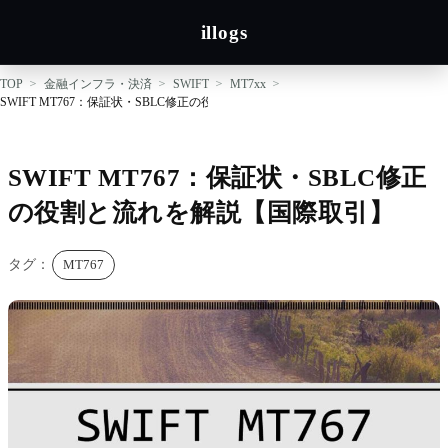
illogs
TOP
金融インフラ・決済
SWIFT
MT7xx
SWIFT MT767：保証状・SBLC修正の役割と流れを解説【国際取引】
SWIFT MT767：保証状・SBLC修正
の役割と流れを解説【国際取引】
タグ：
MT767