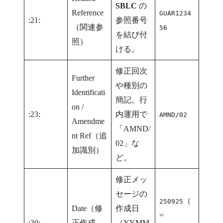
SBLC
の
Reference
GUAR1234
:21:
参照番号
（関連参
56
を結び付
照）
ける。
修正回次
Further
や種別の
Identificati
簡記。行
on /
:23:
内運用で
AMND/02
Amendme
「AMND/
nt Ref（追
02」な
加識別）
ど。
修正メッ
セージの
（
250925
Date（修
作成日
=
:30:
正作成
（YYMM