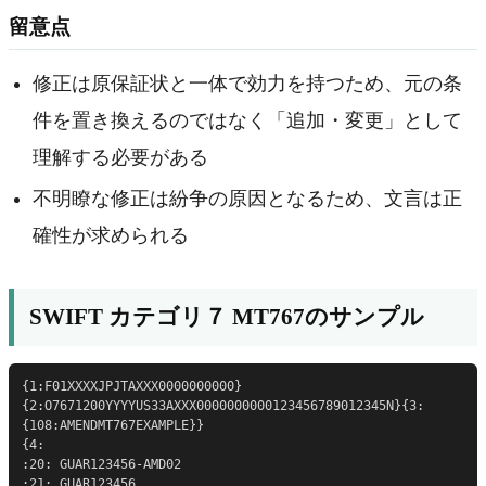
留意点
修正は原保証状と一体で効力を持つため、元の条
件を置き換えるのではなく「追加・変更」として
理解する必要がある
不明瞭な修正は紛争の原因となるため、文言は正
確性が求められる
SWIFT カテゴリ７ MT767のサンプル
{1:F01XXXXJPJTAXXX0000000000}
{2:O7671200YYYYUS33AXXX0000000000123456789012345N}{3:
{108:AMENDMT767EXAMPLE}}

{4:

:20: GUAR123456-AMD02

:21: GUAR123456
