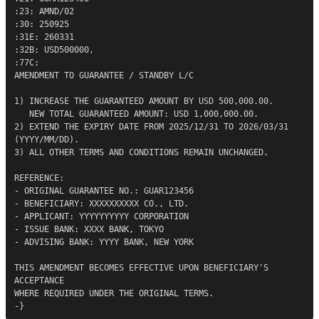
:23: AMND/02

:30: 250925

:31E: 260331

:32B: USD500000,

:77C:

AMENDMENT TO GUARANTEE / STANDBY L/C

1) INCREASE THE GUARANTEED AMOUNT BY USD 500,000.00.

   NEW TOTAL GUARANTEED AMOUNT: USD 1,000,000.00.

2) EXTEND THE EXPIRY DATE FROM 2025/12/31 TO 2026/03/31 
(YYYY/MM/DD).

3) ALL OTHER TERMS AND CONDITIONS REMAIN UNCHANGED.

REFERENCE:

- ORIGINAL GUARANTEE NO.: GUAR123456

- BENEFICIARY: XXXXXXXXXX CO., LTD.

- APPLICANT: YYYYYYYYYY CORPORATION

- ISSUE BANK: XXXX BANK, TOKYO

- ADVISING BANK: YYYY BANK, NEW YORK

THIS AMENDMENT BECOMES EFFECTIVE UPON BENEFICIARY'S 
ACCEPTANCE

WHERE REQUIRED UNDER THE ORIGINAL TERMS.

-}