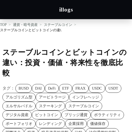
illogs
TOP
通貨・暗号資産
ステーブルコイン
ステーブルコインとビットコインの違い：投資・価値・将来性を徹底比較
ステーブルコインとビットコインの
違い：投資・価値・将来性を徹底比
較
タグ：
BUSD
DAI
DeFi
ETF
FRAX
USDC
USDT
アルゴリズム型
アービトラージ
インフレヘッジ
エルサルバドル
ステーキング
ステーブルコイン
デジタル資産
ビットコイン
ブリッジ通貨
ボラティリティ
ポートフォリオ
レンディング
企業採用
価値保存