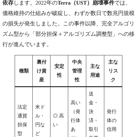
依存
します。2022年の
Terra（UST）崩壊事件
では、
価格維持の仕組みが破綻し、わずか数日で数兆円規模
の損失が発生しました。この事件以降、完全アルゴリ
ズム型から「部分担保＋アルゴリズム調整型」への移
行が進んでいます。
裏付
中央
主な
安定
主な
種類
け資
管理
リス
性
用途
産
性
ク
送
高い
金・
法定
米ド
（発
決
発行
通貨
ル・
◎ 高
行体
済・
体の
担保
円な
い
あ
取引
信用
型
ど