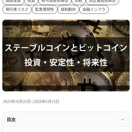
国際送金
投資
暗号資産担保型
比較
法定通貨担保型
発行体リスク
監査透明性
規制動向
金融インフラ
2025年10月21日 |
2026年2月15日
目次