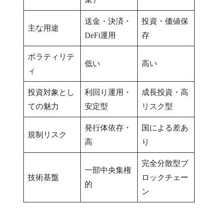
送金・決済・
投資・価値保
主な用途
DeFi運用
存
ボラティリテ
低い
高い
ィ
投資対象とし
利回り運用・
成長投資・高
ての魅力
安定型
リスク型
発行体依存・
国による差あ
規制リスク
高
り
完全分散型ブ
一部中央集権
技術基盤
ロックチェー
的
ン