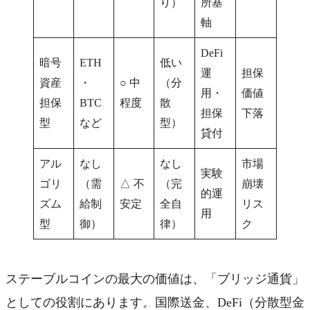
り）
所基
軸
DeFi
暗号
ETH
低い
運
担保
資産
・
○ 中
（分
用・
価値
担保
BTC
程度
散
担保
下落
型
など
型）
貸付
アル
なし
なし
市場
実験
ゴリ
（需
△ 不
（完
崩壊
的運
ズム
給制
安定
全自
リス
用
型
御）
律）
ク
ステーブルコインの最大の価値は、「ブリッジ通貨」
としての役割にあります。国際送金、DeFi（分散型金