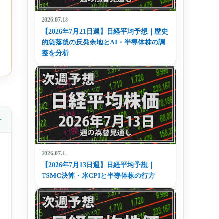
り
2026.07.18
【2026年7月21日週】日経平均予想｜歴史
的急落後の反発余地とAI・半導体株の調
整を分析
2026.07.11
【2026年7月13日週】日経平均予想｜
TSMC決算・米CPIと半導体株の行方