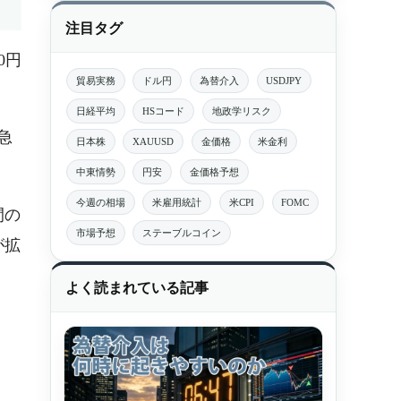
注目タグ
0円
貿易実務
ドル円
為替介入
USDJPY
日経平均
HSコード
地政学リスク
急
日本株
XAUUSD
金価格
米金利
中東情勢
円安
金価格予想
今週の相場
米雇用統計
米CPI
FOMC
間の
市場予想
ステーブルコイン
が拡
よく読まれている記事