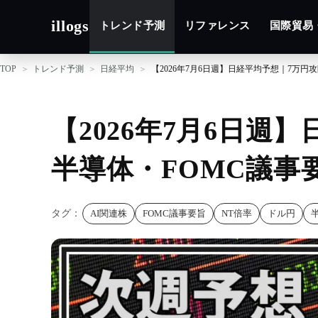
illogs
トレンド予測
リファレンス
国際貿易
TOP
トレンド予測
日経平均
【2026年7月6日週】日経平均予想｜7万円
【2026年7月6日週
半導体・FOMC議事
タグ：
AI関連株
FOMC議事要旨
NT倍率
ドル円