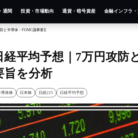
・通関
投資・市場動向
通貨・暗号資産
金融インフラ・
攻防と半導体・FOMC議事要旨を分析
】日経平均予想｜7万円攻防
要旨を分析
半導体株
日本株
日経225
日経平均予想