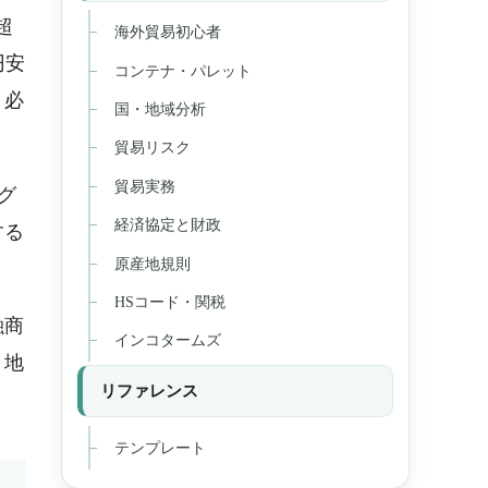
超
海外貿易初心者
円安
コンテナ・パレット
く必
国・地域分析
貿易リスク
貿易実務
グ
経済協定と財政
する
原産地規則
HSコード・関税
融商
インコタームズ
、地
リファレンス
テンプレート