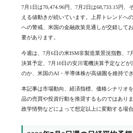
7月1日は70,474.96円、7月2日は68,733.15
える値動きが続いています。上昇トレンドへの
への警戒、米国の金融政策見通しが交錯しており
要があります。
今週は、7月6日の米ISM非製造業景況指数、7
決算予定、7月10日の安川電機決算予定などが
のか、米国のAI・半導体株が高値圏を維持で
本記事は市場動向、経済指標、価格シナリオ
品の売買や投資行動を推奨するものではあり
政学情勢などによって想定以上に変動する場