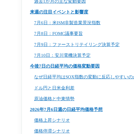
過去1か月の主な変動要因
来週の注目イベントと影響度
7月6日：米ISM非製造業景況指数
7月8日：FOMC議事要旨
7月9日：ファーストリテイリング決算予定
7月10日：安川電機決算予定
今後7日の日経平均の価格変動要因
なぜ日経平均はSOX指数の変動に反応しやすいの
ドル円と日米金利差
原油価格と中東情勢
2026年7月6日週の日経平均価格予想
価格上昇シナリオ
価格停滞シナリオ