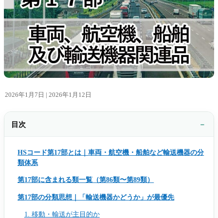
2026年1月7日 |
2026年1月12日
目次
HSコード第17部とは｜車両・航空機・船舶など輸送機器の分
類体系
第17部に含まれる類一覧（第86類〜第89類）
第17部の分類思想｜「輸送機器かどうか」が最優先
1. 移動・輸送が主目的か