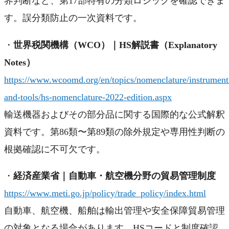
界判断など、第17部特有の分類ロジックを確認できま
す。誤分類防止の一次資料です。
・
世界税関機構（WCO）｜HS解説書（Explanatory
Notes）
https://www.wcoomd.org/en/topics/nomenclature/instrument
and-tools/hs-nomenclature-2022-edition.aspx
輸送機器およびその部分品に関する国際的な公式解釈
資料です。第86類〜第89類の除外規定や専用性判断の
根拠確認に不可欠です。
・
経済産業省｜自動車・航空機分野の貿易管理制度
https://www.meti.go.jp/policy/trade_policy/index.html
自動車、航空機、船舶は輸出管理や安全保障貿易管理
の対象となる場合があります。HSコードと制度確認