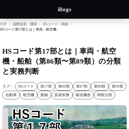
illogs
TOP
国際貿易・通関
HSコード・関税
HSコード第17部とは｜車両・航空機・船舶（第86類〜第89類）の分類と実務判断
HSコード第17部とは｜車両・航空
機・船舶（第86類〜第89類）の分類
と実務判断
タグ：
HSコード
第17部
第86類
第87類
第88類
第89類
自動車
航空機
船舶
貿易実務
輸送機器
関税分類