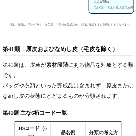
および製品
毛を保持：毛皮衣類/人造毛皮製品
補足：分類は「毛の有無」「加工度」「素材か完成品か」を順に確認すると整理しやすくなります。
第41類｜原皮およびなめし皮（毛皮を除く）
第41類は、皮革が
素材段階
にある物品を対象とする類
です。
バッグや衣類といった完成品は含まれず、原皮または
なめし皮の状態にとどまるものが分類されます。
第41類 主な6桁コード一覧
HSコード（6
品名例
分類の考え方