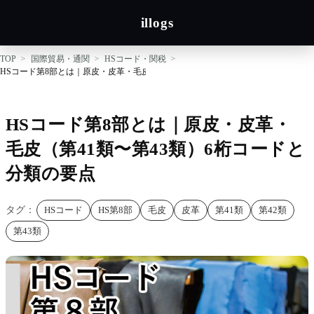
illogs
TOP
国際貿易・通関
HSコード・関税
HSコード第8部とは｜原皮・皮革・毛皮（第41類〜第43類）6桁コードと分類の要点
HSコード第8部とは｜原皮・皮革・
毛皮（第41類〜第43類）6桁コードと
分類の要点
タグ：
HSコード
HS第8部
毛皮
皮革
第41類
第42類
第43類