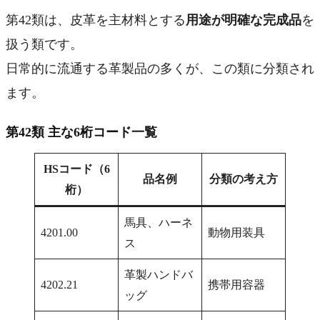
第42類は、皮革を主材料とする
用途が明確な完成品
を
扱う類です。
日常的に流通する革製品の多くが、この類に分類され
ます。
第42類 主な6桁コード一覧
HSコード（6
品名例
分類の考え方
桁）
馬具、ハーネ
4201.00
動物用装具
ス
革製ハンドバ
4202.21
携帯用容器
ッグ