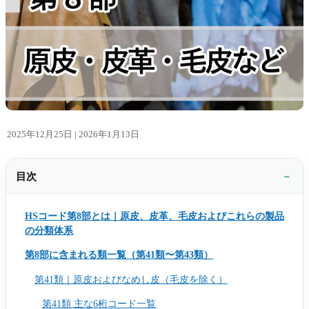
2025年12月25日 |
2026年1月13日
目次
HSコード第8部とは｜原皮、皮革、毛皮およびこれらの製品
の分類体系
第8部に含まれる類一覧（第41類〜第43類）
第41類｜原皮およびなめし皮（毛皮を除く）
第41類 主な6桁コード一覧