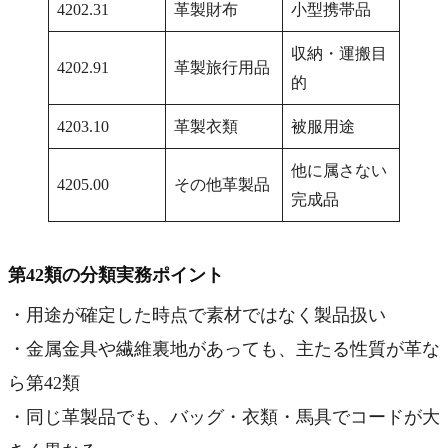
4202.31
革製財布
小型携帯品
収納・運搬目
4202.91
革製旅行用品
的
4203.10
革製衣類
被服用途
他に属さない
4205.00
その他革製品
完成品
第42類の分類実務ポイント
・用途が確定した時点で素材ではなく製品扱い
・金属金具や繊維裏地があっても、主たる性質が革な
ら第42類
・同じ革製品でも、バッグ・衣類・馬具でコードが大