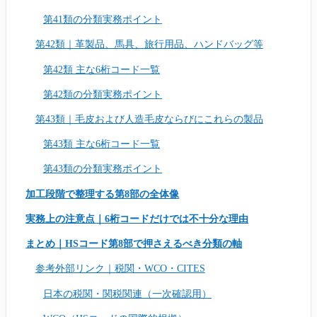
第41類の分類実務ポイント
第42類｜革製品、馬具、旅行用品、ハンドバッグ等
第42類 主な6桁コード一覧
第42類の分類実務ポイント
第43類｜毛皮および人造毛皮ならびにこれらの製品
第43類 主な6桁コード一覧
第43類の分類実務ポイント
加工段階で整理する第8部の全体像
実務上の注意点｜6桁コードだけでは不十分な理由
まとめ｜HSコード第8部で押さえるべき分類の軸
参考外部リンク｜税関・WCO・CITES
日本の税関・関税関連（一次確認用）