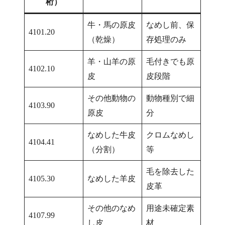
桁）
牛・馬の原皮
なめし前、保
4101.20
（乾燥）
存処理のみ
羊・山羊の原
毛付きでも原
4102.10
皮
皮段階
その他動物の
動物種別で細
4103.90
原皮
分
なめした牛皮
クロムなめし
4104.41
（分割）
等
毛を除去した
4105.30
なめした羊皮
皮革
その他のなめ
用途未確定素
4107.99
し皮
材