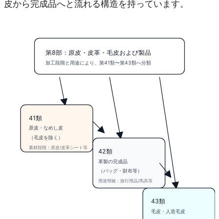
皮から完成品へと流れる構造を持っています。
第8部：原皮・皮革・毛皮および製品
加工段階と用途により、第41類〜第43類へ分類
41類
原皮・なめし皮
（毛皮を除く）
素材段階：原皮/皮革シート等
42類
革製の完成品
（バッグ・財布等）
用途明確：旅行用品/馬具等
43類
毛皮・人造毛皮