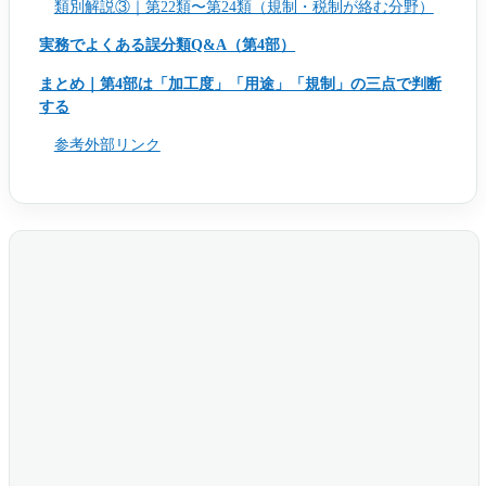
類別解説③｜第22類〜第24類（規制・税制が絡む分野）
実務でよくある誤分類Q&A（第4部）
まとめ｜第4部は「加工度」「用途」「規制」の三点で判断
する
参考外部リンク