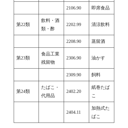
2106.90
即席食品
飲料・酒
第22類
2202.99
清涼飲料
類・酢
2208.90
蒸留酒
食品工業
第23類
2306.90
油かす
残留物
2309.90
飼料
たばこ・
紙巻たば
第24類
2402.20
代用品
こ
加熱式た
2404.11
ばこ