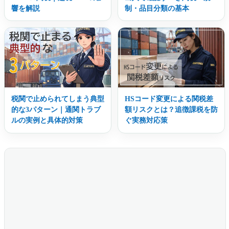
響を解説
制・品目分類の基本
税関で止められてしまう典型
HSコード変更による関税差
的な3パターン｜通関トラブ
額リスクとは？追徴課税を防
ルの実例と具体的対策
ぐ実務対応策