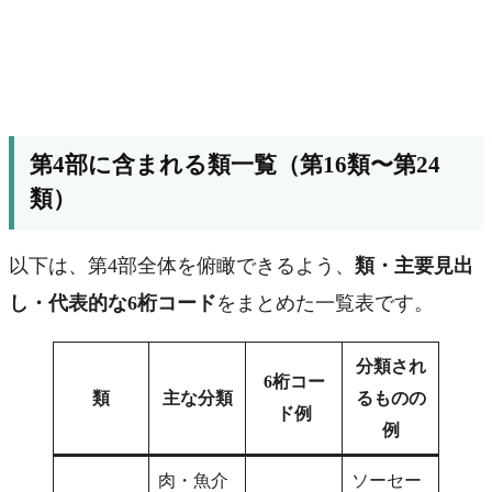
第4部に含まれる類一覧（第16類〜第24
類）
以下は、第4部全体を俯瞰できるよう、
類・主要見出
し・代表的な6桁コード
をまとめた一覧表です。
分類され
6桁コー
類
主な分類
るものの
ド例
例
肉・魚介
ソーセー