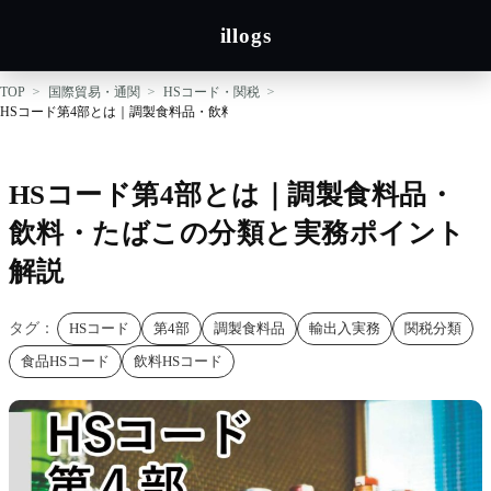
illogs
TOP
国際貿易・通関
HSコード・関税
HSコード第4部とは｜調製食料品・飲料・たばこの分類と実務ポイント解説
HSコード第4部とは｜調製食料品・
飲料・たばこの分類と実務ポイント
解説
タグ：
HSコード
第4部
調製食料品
輸出入実務
関税分類
食品HSコード
飲料HSコード