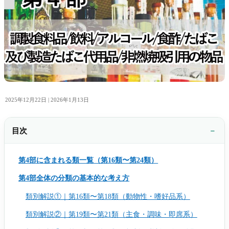
2025年12月22日 |
2026年1月13日
目次
第4部に含まれる類一覧（第16類〜第24類）
第4部全体の分類の基本的な考え方
類別解説①｜第16類〜第18類（動物性・嗜好品系）
類別解説②｜第19類〜第21類（主食・調味・即席系）