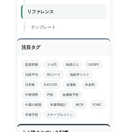
リファレンス
テンプレート
注目タグ
貿易実務
ドル円
為替介入
USDJPY
日経平均
HSコード
地政学リスク
日本株
XAUUSD
金価格
米金利
中東情勢
円安
金価格予想
今週の相場
米雇用統計
米CPI
FOMC
市場予想
ステーブルコイン