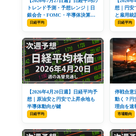
【2026年7月27日週】日経平均の
【2026
トレンド予測・予想レンジ｜日
想｜円安
銀会合・FOMC・半導体決算の
と雇用統
注目点
日経平均
日経平均
【2026年4月20日週】日経平均予
停戦合意
想｜原油安と円安で上昇余地も
動く？円
半導体動向が鍵
理由を速
日経平均
市場動向