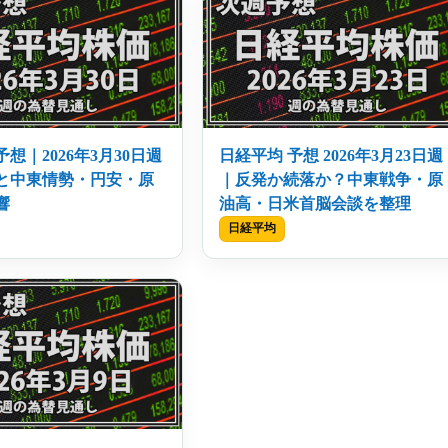
想｜2026年3月30日週
日経平均 予想 2026年3月23日週
と中東情勢・円安・原
｜反発か続落か？中東戦争・原
響
油高・日米首脳会談を整理
日経平均