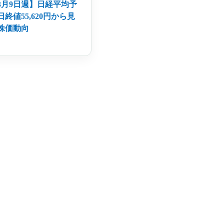
年3月9日週】日経平均予
日終値55,620円から見
株価動向