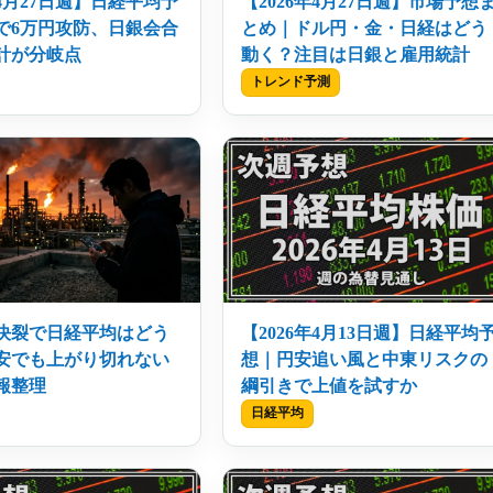
年4月27日週】日経平均予
【2026年4月27日週】市場予想
で6万円攻防、日銀会合
とめ｜ドル円・金・日経はどう
計が分岐点
動く？注目は日銀と雇用統計
トレンド予測
決裂で日経平均はどう
【2026年4月13日週】日経平均
安でも上がり切れない
想｜円安追い風と中東リスクの
報整理
綱引きで上値を試すか
日経平均