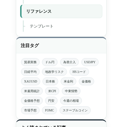
リファレンス
テンプレート
注目タグ
貿易実務
ドル円
為替介入
USDJPY
日経平均
地政学リスク
HSコード
XAUUSD
日本株
米金利
金価格
米雇用統計
米CPI
中東情勢
金価格予想
円安
今週の相場
市場予想
FOMC
ステーブルコイン