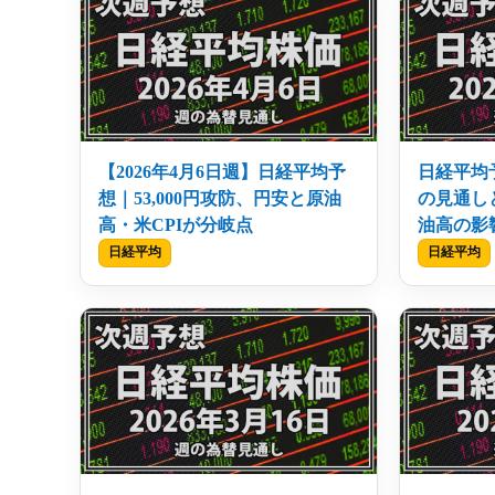
【2026年4月6日週】日経平均予
日経平均予
想｜53,000円攻防、円安と原油
の見通し
高・米CPIが分岐点
油高の影
日経平均
日経平均