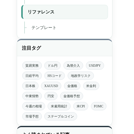
リファレンス
テンプレート
注目タグ
貿易実務
ドル円
為替介入
USDJPY
日経平均
HSコード
地政学リスク
日本株
XAUUSD
金価格
米金利
中東情勢
円安
金価格予想
今週の相場
米雇用統計
米CPI
FOMC
市場予想
ステーブルコイン