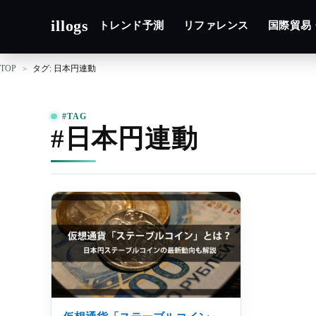
illogs
トレンド予測
リファレンス
国際貿易
TOP
タグ: 日本円連動
#TAG
#日本円連動