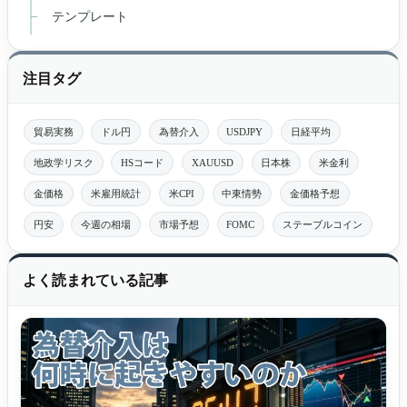
テンプレート
注目タグ
貿易実務
ドル円
為替介入
USDJPY
日経平均
地政学リスク
HSコード
XAUUSD
日本株
米金利
金価格
米雇用統計
米CPI
中東情勢
金価格予想
円安
今週の相場
市場予想
FOMC
ステーブルコイン
よく読まれている記事