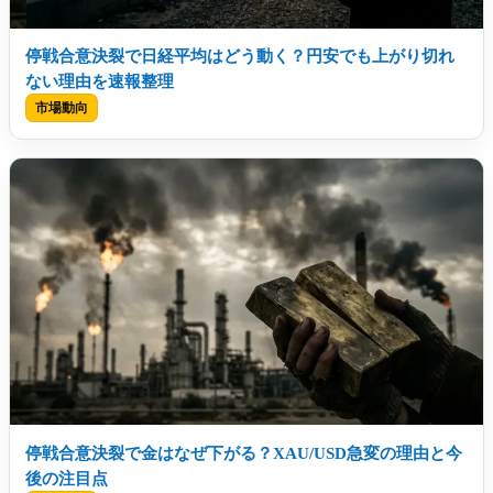
停戦合意決裂で日経平均はどう動く？円安でも上がり切れ
ない理由を速報整理
市場動向
停戦合意決裂で金はなぜ下がる？XAU/USD急変の理由と今
後の注目点