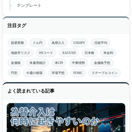
テンプレート
注目タグ
貿易実務
ドル円
為替介入
USDJPY
日経平均
地政学リスク
HSコード
XAUUSD
日本株
米金利
金価格
米雇用統計
米CPI
中東情勢
金価格予想
円安
今週の相場
市場予想
FOMC
ステーブルコイン
よく読まれている記事