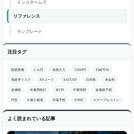
インコタームズ
リファレンス
テンプレート
注目タグ
貿易実務
ドル円
為替介入
USDJPY
日経平均
地政学リスク
HSコード
XAUUSD
日本株
米金利
金価格
米雇用統計
米CPI
中東情勢
金価格予想
円安
今週の相場
市場予想
FOMC
ステーブルコイン
よく読まれている記事