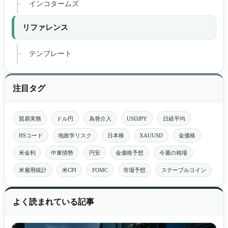
インコタームズ
リファレンス
テンプレート
注目タグ
貿易実務
ドル円
為替介入
USDJPY
日経平均
HSコード
地政学リスク
日本株
XAUUSD
金価格
米金利
中東情勢
円安
金価格予想
今週の相場
米雇用統計
米CPI
FOMC
市場予想
ステーブルコイン
よく読まれている記事